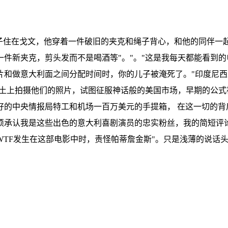
妻子住在戈文，他穿着一件破旧的夹克和绳子背心，和他的同伴一
件新夹克，剪头发而不是喝酒等"。"。"这是我每天都能看到的
和做意大利面之间分配时间时，你的儿子被淹死了。"印度尼西
领土上拍摄他们的照片，试图征服神话般的美国市场，早期的公
的中央情报局特工和机场一百万美元的手提箱， 在这一切的背
须承认我是这些出色的意大利喜剧演员的忠实粉丝，我的简短评论
TF发生在这部电影中时，责怪帕蒂詹金斯"。只是浅薄的说话