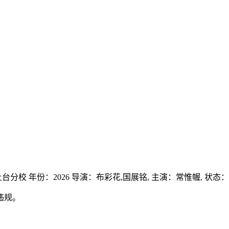
土台分校
年份：
2026
导演：
布彩花,国展铭,
主演：
常惟幄,
状态：
违规。