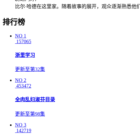
比尔·哈德在这里家。随着故事的展开，观众逐渐熟悉他
排行榜
NO
1
157065
浙里学习
更新至第32集
NO
2
453472
全肉乱妇淑芬目录
更新至第98集
NO
3
142719