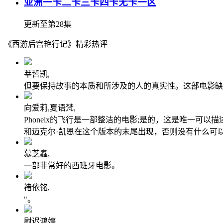
亚洲一卡二卡三卡四卡无卡一区
更新至第28集
《西游后宫艳行记》精彩热评
莘哲凯,
但要保持故事的本质和所涉及的人的真实性。这部电影缺
向爱莉,夏语梵,
Phoneix的飞行是一部整洁的电影;是的，这是唯一可以
和迈克尔·凯恩在这个版本的末尾出现，否则没有什么可
慕芝鑫,
一部非常好的西班牙电影。
褚依铭,
"。
尉迟鸿婷,