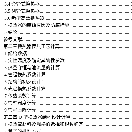
.3.4 套管式换热器.............................................................................
.3.5 列管式换热器.............................................................................
.3.6 新型高效换热器.........................................................................
.4 换热器的腐蚀原因及防腐措施.....................................................
.5 结论...............................................................................................
参考文献............................................................................................
第二章换热器传热工艺计算.............................................................
.1 起始数据.......................................................................................
.2 定性温度及确定其物性参数.........................................................
.3 热量守恒与油流量的计算.............................................................
.4 管程换热系数计算........................................................................
.5 结构的初步设计：........................................................................
.6 壳程换热系数计算........................................................................
.7 传热系数计算................................................................................
.8 管壁温度计算................................................................................
.9 管程压降计算................................................................................
第三章 U 型换热器结构设计计算.....................................................
.1 换热管材料及规格的选择和根数确定.........................................
.2 管子的排列方式............................................................................