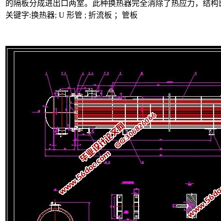
的隔板分成进出口两室。此种换热器完全消除了热应力，结构
关键字:换热器; U 形管 ; 折流板 ；管板