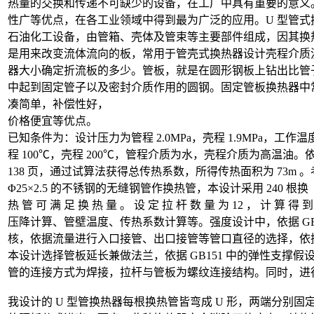
热量的交换和传递不可缺少的设备，在工厂中具有重要的意义
性广等优点，在各工业领域中得到最为广泛的应用。U 型管
石油化工设备，由管箱、壳体及管束等主要部件组成，因其换热
是用来改变流体流向的板，常用于管壳式换热器设计壳程介质
器大小确定折流板的多少。管板，就是在圆形钢板上钻出比管
中起到固定管子以及密封介质作用的圆钢。固定管板换热器中常
凑简单，补偿性好，
价格便宜等优点。
已知条件为：设计压力为管程 2.0MPa，壳程 1.9MPa，工作
程 100℃，壳程 200℃，管程介质为水，壳程介质为高温油。依据
138 页，通过试算法获得总传热系数，所得传热面积为 73m
Φ25×2.5 的不锈钢的无缝钢管作换热管，本设计采用 240 根换
热 管 可 满 足 换 热 量 。 设 定 拉 杆 数 量 为 12 ， 计 算 得
压降计算、管壁温度、传热系数计算等。强度设计中，依据 GB
核，依据流量进行入口接管、出口接管等管口直径的选择，依
本设计选择管板延长兼做法兰，依据 GB151 中的弹性支撑
管的连接方式为焊接，拉杆与管板为螺纹连接结构。同时，进
我设计的 U 型管换热器每根换热管皆弯成 U 形，两端分别